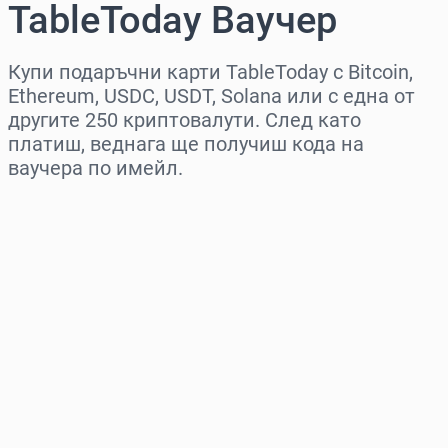
TableToday Ваучер
Купи подаръчни карти TableToday с Bitcoin,
Ethereum, USDC, USDT, Solana или с една от
другите 250 криптовалути. След като
платиш, веднага ще получиш кода на
ваучера по имейл.
Изберете регион
Изберете сума
Приблизителна цена