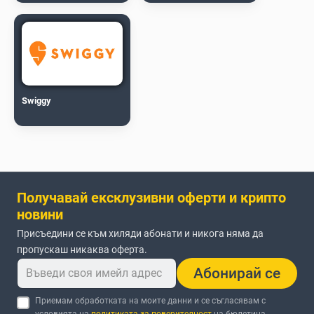
Swiggy
Получавай ексклузивни оферти и крипто
новини
Присъедини се към хиляди абонати и никога няма да
пропускаш никаква оферта.
Абонирай се
Приемам обработката на моите данни и се съгласявам с
условията на
политиката за поверителност
на бюлетина.