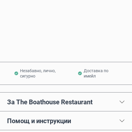
Купи сега
Добави в количката
Незабавно, лично,
Доставка по
сигурно
имейл
За The Boathouse Restaurant
Помощ и инструкции