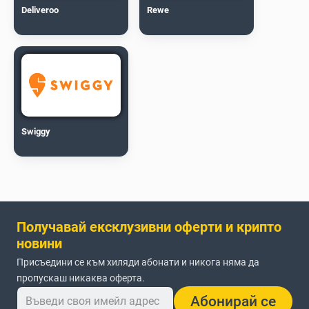
Deliveroo
Rewe
Swiggy
Получавай ексклузивни оферти и крипто
новини
Присъедини се към хиляди абонати и никога няма да
пропускаш никаква оферта.
Абонирай се