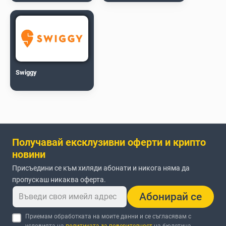
Swiggy
Получавай ексклузивни оферти и крипто
новини
Присъедини се към хиляди абонати и никога няма да
пропускаш никаква оферта.
Абонирай се
Приемам обработката на моите данни и се съгласявам с
условията на
политиката за поверителност
на бюлетина.