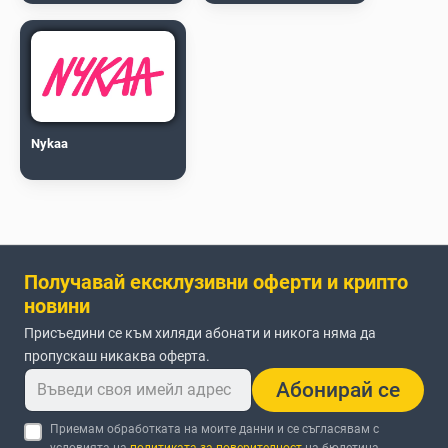
Nykaa
Получавай ексклузивни оферти и крипто
новини
Присъедини се към хиляди абонати и никога няма да
пропускаш никаква оферта.
Абонирай се
Приемам обработката на моите данни и се съгласявам с
условията на
политиката за поверителност
на бюлетина.