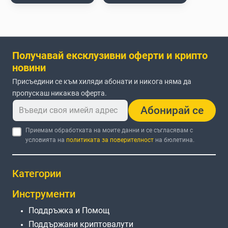
Получавай ексклузивни оферти и крипто
новини
Присъедини се към хиляди абонати и никога няма да
пропускаш никаква оферта.
Абонирай се
Приемам обработката на моите данни и се съгласявам с
условията на
политиката за поверителност
на бюлетина.
Категории
Инструменти
Поддръжка и Помощ
Поддържани криптовалути