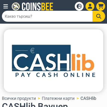
Всички продукти
Платежни карти
CASHlib
CASHlib Ваучер