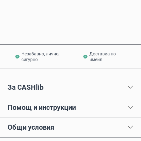
Купи сега
Добави в количката
Незабавно, лично,
Доставка по
сигурно
имейл
За CASHlib
Помощ и инструкции
Общи условия