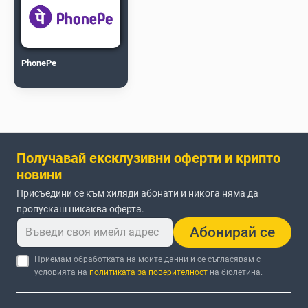
PhonePe
Получавай ексклузивни оферти и крипто
новини
Присъедини се към хиляди абонати и никога няма да
пропускаш никаква оферта.
Абонирай се
Приемам обработката на моите данни и се съгласявам с
условията на
политиката за поверителност
на бюлетина.