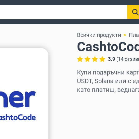
Всички продукти
Пла
CashtoCo
3.9
(
14
отзив
Купи подаръчни карти
USDT, Solana или с е
като платиш, веднаг
Изберете регион
Изберете сума