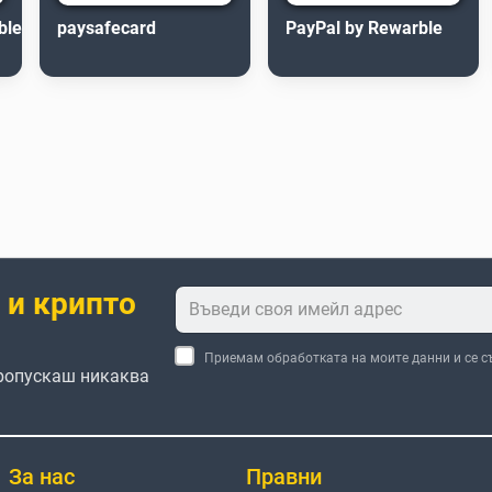
ble
paysafecard
PayPal by Rewarble
 и крипто
Приемам обработката на моите данни и се с
пропускаш никаква
За нас
Правни