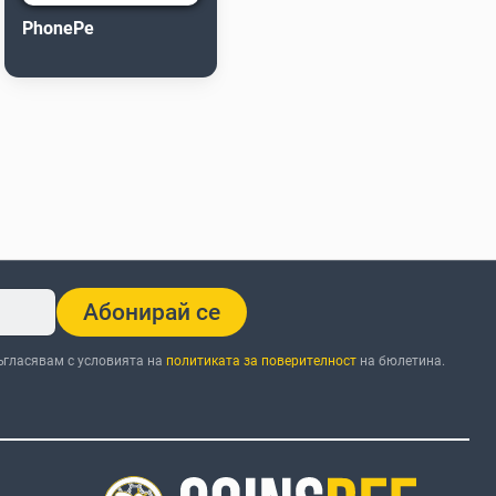
PhonePe
Абонирай се
ъгласявам с условията на
политиката за поверителност
на бюлетина.