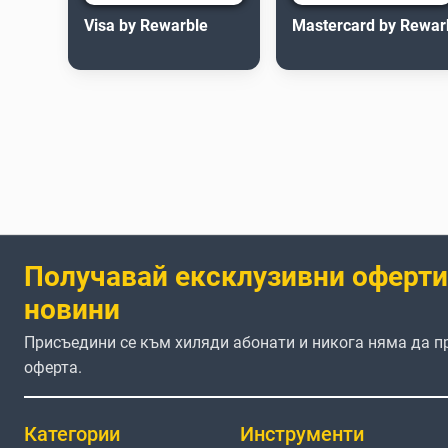
Visa by Rewarble
Mastercard by Rewar
Получавай ексклузивни оферти
новини
Присъедини се към хиляди абонати и никога няма да 
оферта.
Категории
Инструменти