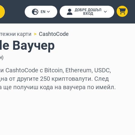
ДОБРЕ ДОШЪЛ
EN
ВХОД
тежни карти
CashtoCode
de Ваучер
и
)
 CashtoCode с Bitcoin, Ethereum, USDC,
дна от другите 250 криптовалути. След
а ще получиш кода на ваучера по имейл.