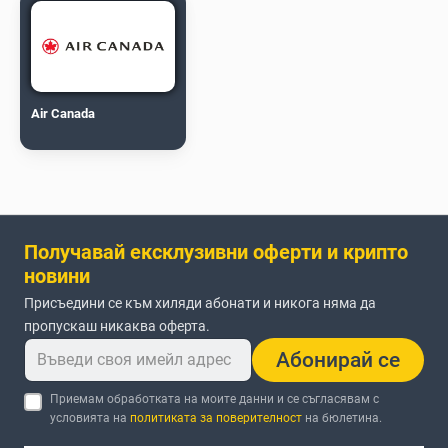
Air Canada
Получавай ексклузивни оферти и крипто
новини
Присъедини се към хиляди абонати и никога няма да
пропускаш никаква оферта.
Абонирай се
Приемам обработката на моите данни и се съгласявам с
условията на
политиката за поверителност
на бюлетина.