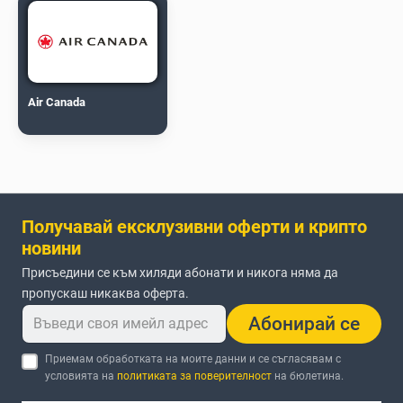
Air Canada
Получавай ексклузивни оферти и крипто
новини
Присъедини се към хиляди абонати и никога няма да
пропускаш никаква оферта.
Абонирай се
Приемам обработката на моите данни и се съгласявам с
условията на
политиката за поверителност
на бюлетина.