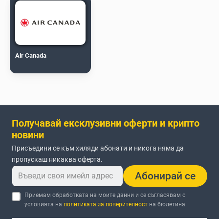
Air Canada
Получавай ексклузивни оферти и крипто
новини
Присъедини се към хиляди абонати и никога няма да
пропускаш никаква оферта.
Абонирай се
Приемам обработката на моите данни и се съгласявам с
условията на
политиката за поверителност
на бюлетина.