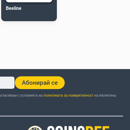
Beeline
Абонирай се
ъгласявам с условията на
политиката за поверителност
на бюлетина.