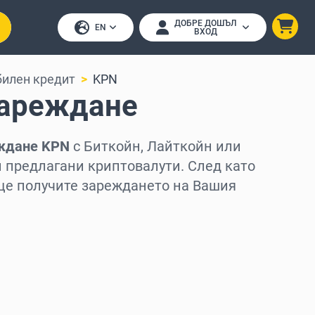
ДОБРЕ ДОШЪЛ
EN
ВХОД
илен кредит
KPN
ареждане
ждане KPN
с Биткойн, Лайткойн или
ги предлагани криптовалути. След като
ще получите зареждането на Вашия