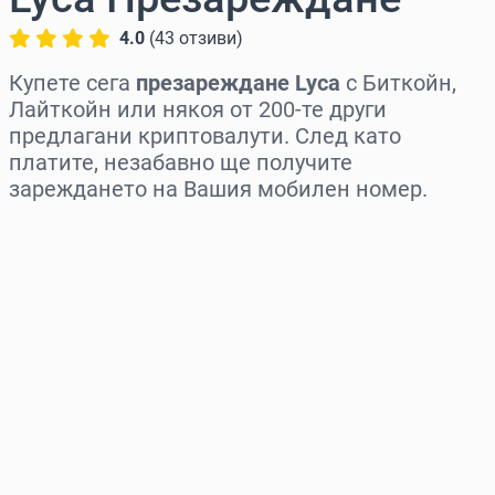
4.0
(
43
отзиви
)
Купете сега
презареждане Lyca
с Биткойн,
Лайткойн или някоя от 200-те други
предлагани криптовалути. След като
платите, незабавно ще получите
зареждането на Вашия мобилен номер.
Изберете регион
Изберете сума
Приблизителна цена