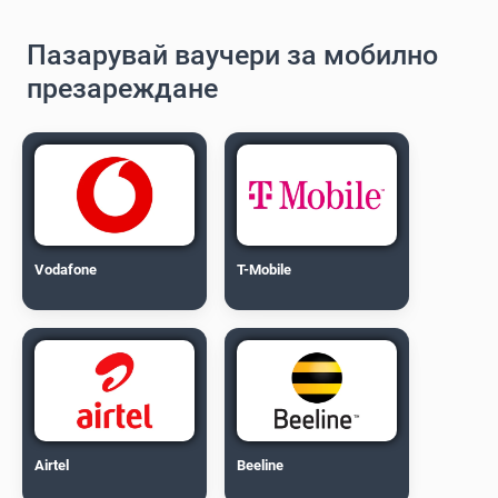
Пазарувай ваучери за мобилно
презареждане
Vodafone
T-Mobile
Airtel
Beeline