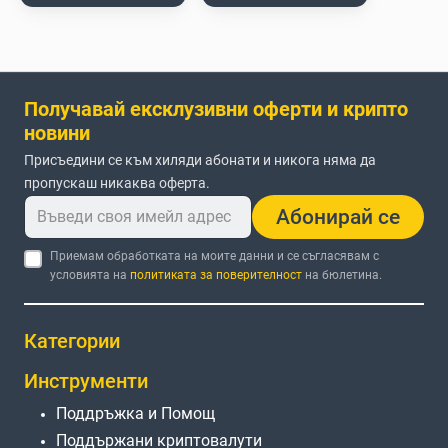
Получавай ексклузивни оферти и крипто
новини
Присъедини се към хиляди абонати и никога няма да
пропускаш никаква оферта.
Абонирай се
Приемам обработката на моите данни и се съгласявам с
условията на
политиката за поверителност
на бюлетина.
Категории
Инструменти
Поддръжка и Помощ
Поддържани криптовалути