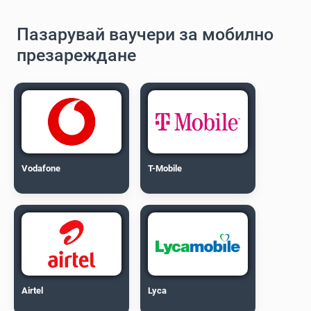
Пазарувай ваучери за мобилно
презареждане
Vodafone
T-Mobile
Airtel
Lyca