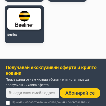
Beeline
Получавай ексклузивни оферти и крипто
новини
Присъедини се към хиляди абонати и никога няма да
пропускаш никаква оферта.
Абонирай се
Приемам обработката на моите данни и се съгласявам с