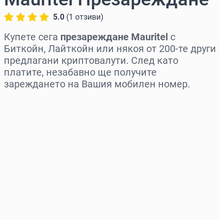
5.0
(
1
отзиви
)
Купете сега
презареждане Mauritel
с
Биткойн, Лайткойн или някоя от 200-те други
предлагани криптовалути. След като
платите, незабавно ще получите
зареждането на Вашия мобилен номер.
Изберете регион
Изберете сума
Приблизителна цена