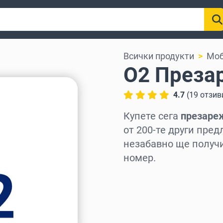
Всички продукти
Моб
O2 Преза
4.7
(
19
отзив
Купете сега
презаре
от 200-те други пред
незабавно ще получ
номер.
Изберете регион
Изберете сума