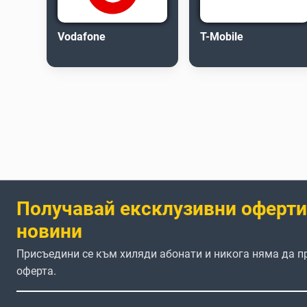
Vodafone
T-Mobile
Получавай ексклузивни оферти
новини
Присъедини се към хиляди абонати и никога няма да 
оферта.