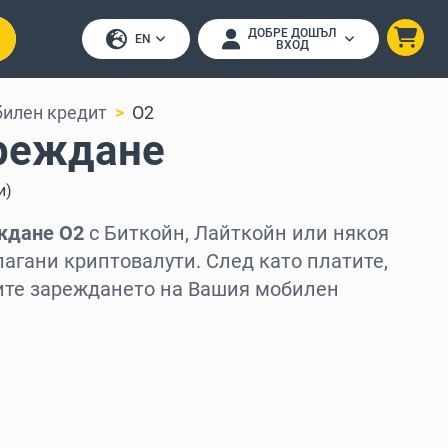
ДОБРЕ ДОШЪЛ
EN
ВХОД
илен кредит
O2
реждане
и
)
ждане O2
с Биткойн, Лайткойн или някоя
лагани криптовалути. След като платите,
ите зареждането на Вашия мобилен