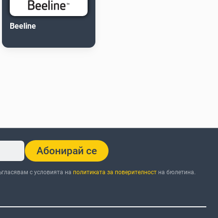
Beeline
Абонирай се
ъгласявам с условията на
политиката за поверителност
на бюлетина.