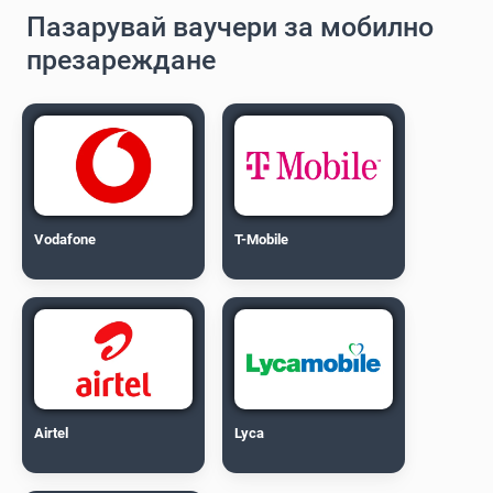
Пазарувай ваучери за мобилно
презареждане
Vodafone
T-Mobile
Airtel
Lyca