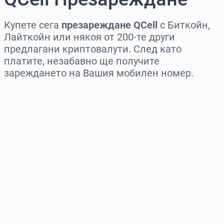
Купете сега
презареждане QCell
с Биткойн,
Лайткойн или някоя от 200-те други
предлагани криптовалути. След като
платите, незабавно ще получите
зареждането на Вашия мобилен номер.
Изберете регион
Изберете сума
Приблизителна цена