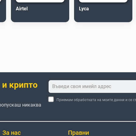
Airtel
Lyca
 и крипто
Приемам обработката на моите данни и се с
пропускаш никаква
За нас
Правни