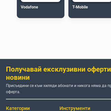
Vodafone
T-Mobile
Получавай ексклузивни оферти
новини
Присъедини се към хиляди абонати и никога няма да 
оферта.
Категории
Инструменти