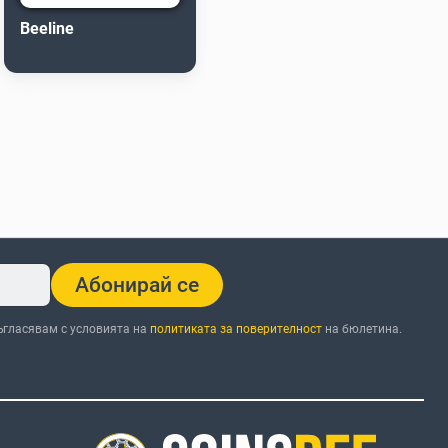
Beeline
Абонирай се
ъгласявам с условията на
политиката за поверителност
на бюлетина.