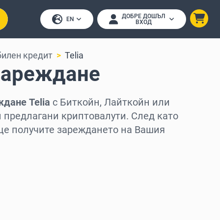
ДОБРЕ ДОШЪЛ
EN
ВХОД
илен кредит
Telia
езареждане
дане Telia
с Биткойн, Лайткойн или
ги предлагани криптовалути. След като
ще получите зареждането на Вашия