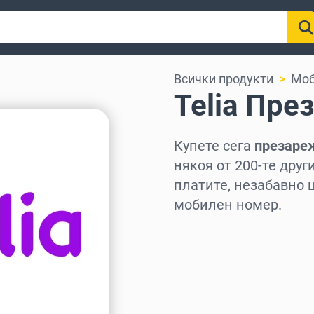
Всички продукти
Моб
Telia Пр
Купете сега
презареж
някоя от 200-те дру
платите, незабавно 
мобилен номер.
Изберете регион
Изберете сума