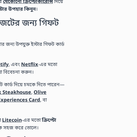
ের
যেকোনো ক্রিপ্টোকারেন্সি
দিয়ে
ইস্টার উপহার কিনুন
।
বাজেটের জন্য গিফট
্য উপযুক্ত ইস্টার গিফট কার্ড
tify
, এবং
Netflix
-এর মতো
 বিবেচনা করুন।
ট কার্ড দিয়ে চমকে দিতে পারেন—
k Steakhouse
,
Olive
Experiences Card
, বা
বা
Litecoin
-এর মতো
ক্রিপ্টো
কে সহজ করে তোলে।