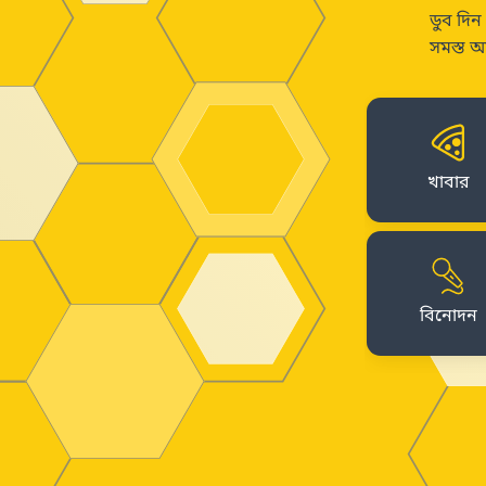
ডুব দিন
সমস্ত আ
খাবার
বিনোদন