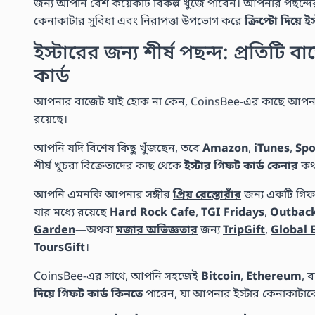
জন্য আপনি বেশ কয়েকটি বিকল্প খুঁজে পাবেন। আপনার পছন্দ
কেনাকাটার সুবিধা এবং নিরাপত্তা উপভোগ করে
ক্রিপ্টো দিয়ে 
ইস্টারের জন্য শীর্ষ পছন্দ: প্রতিটি 
কার্ড
আপনার বাজেট যাই হোক না কেন, CoinsBee-এর কাছে আপনার জন
রয়েছে।
আপনি যদি বিশেষ কিছু খুঁজছেন, তবে
Amazon
,
iTunes
,
Spo
শীর্ষ খুচরা বিক্রেতাদের কাছ থেকে
ইস্টার গিফট কার্ড কেনার
কথা
আপনি এমনকি আপনার সঙ্গীর
প্রিয় রেস্তোরাঁর
জন্য একটি গিফ
যার মধ্যে রয়েছে
Hard Rock Cafe
,
TGI Fridays
,
Outbac
Garden
—অথবা
মজার অভিজ্ঞতার
জন্য
TripGift
,
Global 
ToursGift
।
CoinsBee-এর সাথে, আপনি সহজেই
Bitcoin
,
Ethereum
, 
দিয়ে গিফট কার্ড কিনতে
পারেন, যা আপনার ইস্টার কেনাকাটা