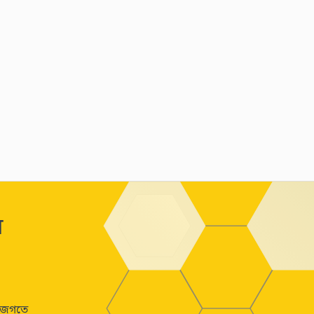
ন
র জগতে