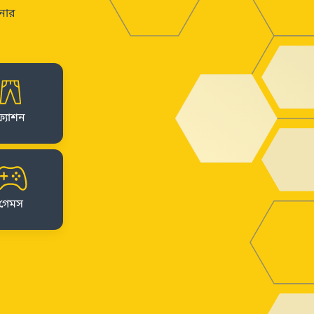
েনার
ফ্যাশন
গেমস