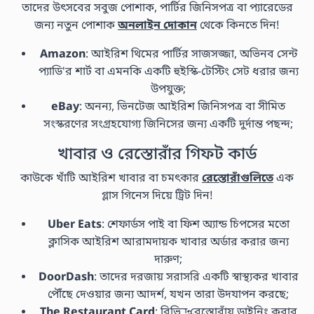
তাদের উৎসবের সবুজ পোশাক, পার্টির জিনিসপত্র বা প্যারেডের
জন্য নতুন পোশাক
অনলাইন দোকান
থেকে কিনতে দিন!
Amazon
: আইরিশ থিমের পার্টির সাজসজ্জা, অভিনব সেন্ট
প্যাডি'র শার্ট বা এমনকি একটি হুইস্কি-টেস্টিং সেট ধরার জন্য
উপযুক্ত;
eBay
: অনন্য, ভিনটেজ আইরিশ জিনিসপত্র বা সীমিত
সংস্করণের সংগ্রহযোগ্য জিনিসের জন্য একটি দুর্দান্ত পছন্দ;
খাবার ও রেস্তোরাঁর গিফট কার্ড
কাউকে খাঁটি আইরিশ খাবার বা চমৎকার
রেস্তোরাঁগুলিতে
এক
গ্লাস গিনেস দিয়ে ট্রিট দিন!
Uber Eats
: শেফার্ডস পাই বা ফিশ অ্যান্ড চিপসের মতো
ক্লাসিক আইরিশ আরামদায়ক খাবার অর্ডার করার জন্য
দারুণ;
DoorDash
: তাদের দরজায় সরাসরি একটি স্বাস্থ্যকর খাবার
পৌঁছে দেওয়ার জন্য আদর্শ, যখন তারা উদযাপন করছে;
The Restaurant Card
: বিভিন্ন রেস্তোরাঁয় ডাইনিং করার