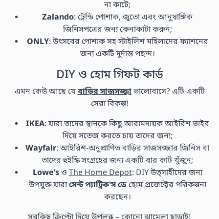
না কাটে;
Zalando
: ট্রেন্ডি পোশাক, জুতো এবং আনুষাঙ্গিক
জিনিসপত্রের জন্য কেনাকাটা করুন;
ONLY
: উৎসবের পোশাক সহ স্টাইলিশ মহিলাদের ফ্যাশনের
জন্য একটি দুর্দান্ত পছন্দ।
DIY ও হোম গিফট কার্ড
এমন কেউ আছে যে
বাড়ির সাজসজ্জা
ভালোবাসে? এটি একটি
সেরা বিকল্প!
IKEA
: যারা তাদের স্থানকে কিছু আরামদায়ক আইরিশ ভাইব
দিয়ে সতেজ করতে চায় তাদের জন্য;
Wayfair
: আইরিশ-অনুপ্রাণিত বাড়ির সাজসজ্জার জিনিস বা
তাদের হুইস্কি সংগ্রহের জন্য একটি বার কার্ট খুঁজুন;
Lowe’s
ও
The Home Depot
: DIY উত্সাহীদের জন্য
উপযুক্ত যারা
সেন্ট প্যাট্রিক'স ডে
হোম প্রজেক্টের পরিকল্পনা
করছেন।
সবকিছু ক্রিপ্টো দিয়ে উপলব্ধ – কোনো ঝামেলা ছাড়াই!