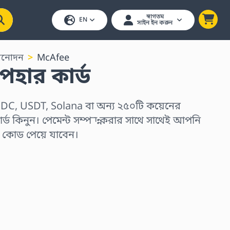
স্বাগতম
EN
সাইন ইন করুন
িনোদন
McAfee
হার কার্ড
DC, USDT, Solana বা অন্য ২৫০টি কয়েনের
্ড কিনুন। পেমেন্ট সম্পন্ন করার সাথে সাথেই আপনি
র কোড পেয়ে যাবেন।
ুন