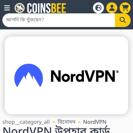
shop__category_all
বিনোদন
NordVPN
NordVPN উপহার কার্ড