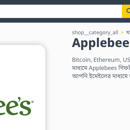
shop__category_all
খ
Applebees
Bitcoin, Ethereum, US
মাধ্যমে Applebees গিফট 
আপনি ইমেইলের মাধ্যমে
অঞ্চল নির্বাচন করুন
একটি পরিমাণ নির্বাচন কর