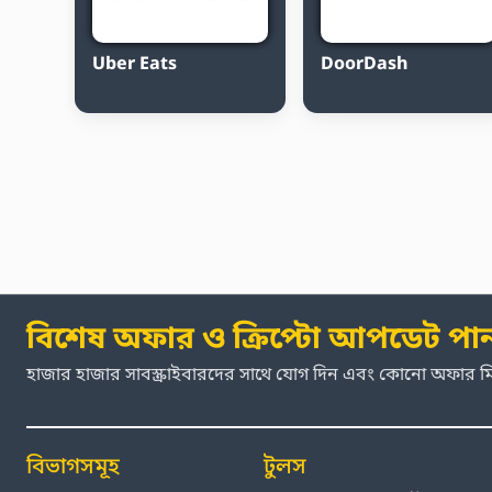
Uber Eats
DoorDash
বিশেষ অফার ও ক্রিপ্টো আপডেট পা
হাজার হাজার সাবস্ক্রাইবারদের সাথে যোগ দিন এবং কোনো অফার 
বিভাগসমূহ
টুলস