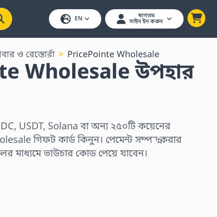
স্বাগতম
EN
সাইন ইন করুন
াবার ও রেস্তোরাঁ
PricePointe Wholesale
te Wholesale উপহার
DC, USDT, Solana বা অন্য ২৫০টি কয়েনের
lesale গিফট কার্ড কিনুন। পেমেন্ট সম্পন্ন করার
ের মাধ্যমে ভাউচার কোড পেয়ে যাবেন।
ুন