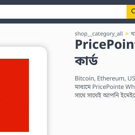
shop__category_all
খ
PricePoin
কার্ড
Bitcoin, Ethereum, US
মাধ্যমে PricePointe Who
সাথে সাথেই আপনি ইমেইল
অঞ্চল নির্বাচন করুন
একটি পরিমাণ নির্বাচন কর