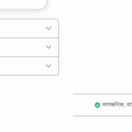
আনুমানিক মূল্য
তাৎক্ষণিক, ব্