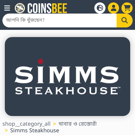
shop__category_all
খাবার ও রেস্তোরাঁ
Simms Steakhouse