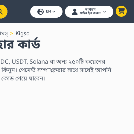
স্বাগতম
EN
সাইন ইন করুন
েমস্
Kigso
র কার্ড
DC, USDT, Solana বা অন্য ২৫০টি কয়েনের
ড কিনুন। পেমেন্ট সম্পন্ন করার সাথে সাথেই আপনি
র কোড পেয়ে যাবেন।
ুন