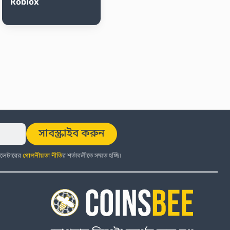
Roblox
সাবস্ক্রাইব করুন
উজলেটারের
গোপনীয়তা নীতি
র শর্তাবলীতে সম্মত হচ্ছি।