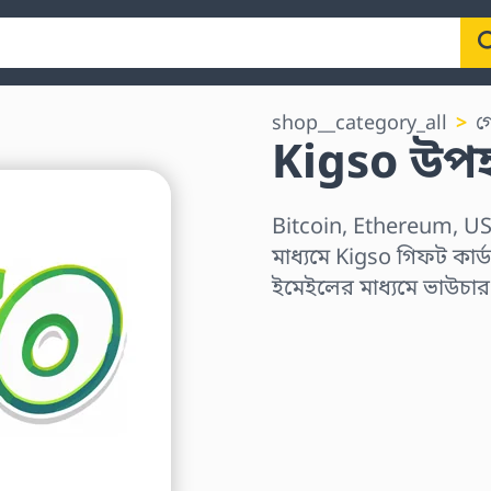
shop__category_all
গ
Kigso উপহা
Bitcoin, Ethereum, US
মাধ্যমে Kigso গিফট কার্
ইমেইলের মাধ্যমে ভাউচা
অঞ্চল নির্বাচন করুন
একটি পরিমাণ নির্বাচন কর