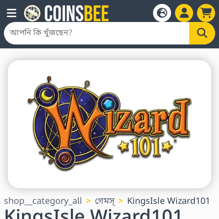
shop__category_all
গেমস্
KingsIsle Wizard101
KingsIsle Wizard101