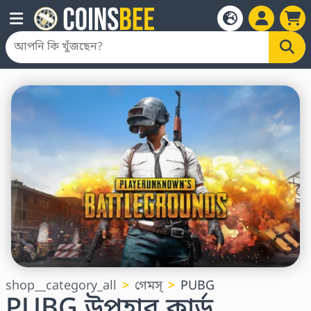
shop__category_all
গেমস্
PUBG
PUBG উপহার কার্ড