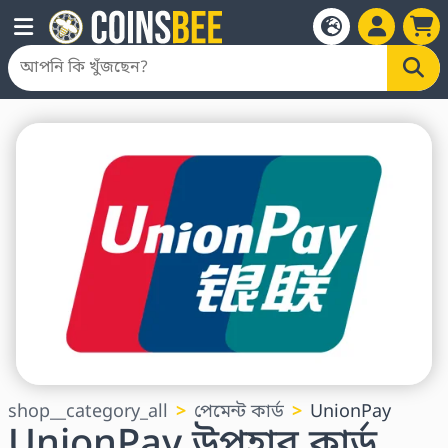
shop__category_all
পেমেন্ট কার্ড
UnionPay
UnionPay উপহার কার্ড