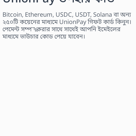
Bitcoin, Ethereum, USDC, USDT, Solana বা অন্য
২৫০টি কয়েনের মাধ্যমে UnionPay গিফট কার্ড কিনুন।
পেমেন্ট সম্পন্ন করার সাথে সাথেই আপনি ইমেইলের
মাধ্যমে ভাউচার কোড পেয়ে যাবেন।
অঞ্চল নির্বাচন করুন
একটি পরিমাণ নির্বাচন করুন
আনুমানিক মূল্য
এখনই কিনুন