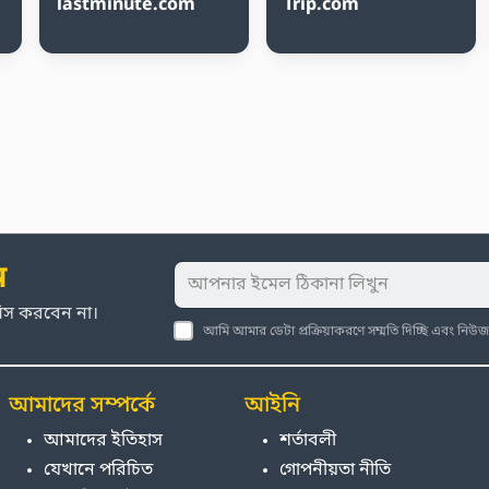
lastminute.com
Trip.com
ন
মিস করবেন না।
আমি আমার ডেটা প্রক্রিয়াকরণে সম্মতি দিচ্ছি এবং নি
আমাদের সম্পর্কে
আইনি
আমাদের ইতিহাস
শর্তাবলী
যেখানে পরিচিত
গোপনীয়তা নীতি