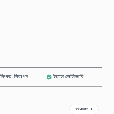
এখনই কিনুন
কার্টে যোগ করুন
যক্তিগত, নিরাপদ
ইমেল ডেলিভারি
সব দেখান