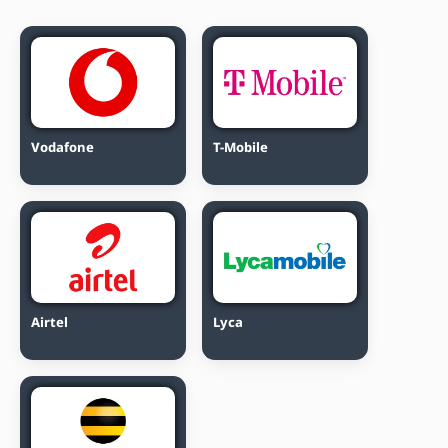
Vodafone
T-Mobile
Airtel
Lyca