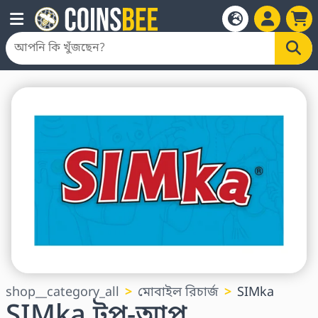
shop__category_all
মোবাইল রিচার্জ
SIMka
SIMka টপ-আপ