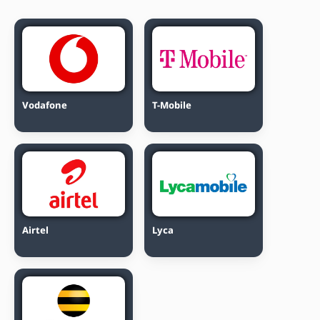
Vodafone
T-Mobile
Airtel
Lyca