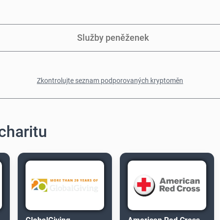
Služby peněženek
Zkontrolujte seznam podporovaných kryptoměn
charitu