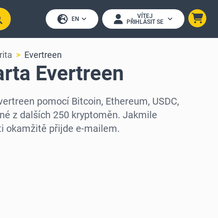
VÍTEJ
EN
PŘIHLÁSIT SE
rita
Evertreen
rta Evertreen
Evertreen pomocí Bitcoin, Ethereum, USDC,
né z dalších 250 kryptoměn. Jakmile
ti okamžitě přijde e-mailem.