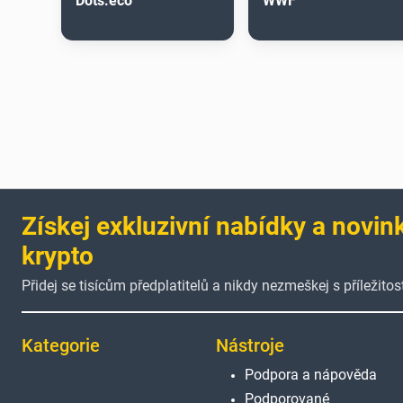
Dots.eco
WWF
Získej exkluzivní nabídky a novin
krypto
Přidej se tisícům předplatitelů a nikdy nezmeškej s příležitost
Kategorie
Nástroje
Podpora a nápověda
Podporované