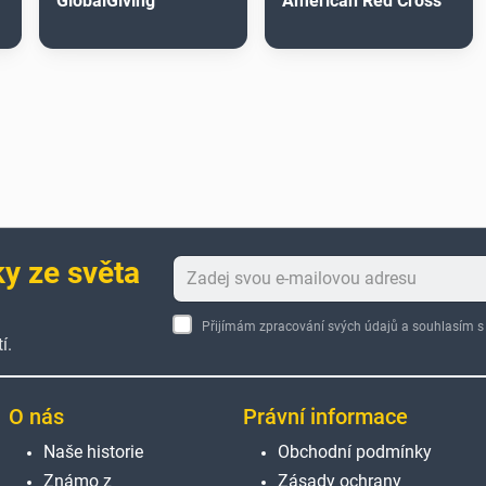
GlobalGiving
American Red Cross
ky ze světa
Přijímám zpracování svých údajů a souhlasím
í.
O nás
Právní informace
Naše historie
Obchodní podmínky
Známo z
Zásady ochrany