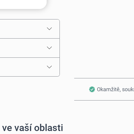
Odhadovaná cena
Okamžitě, sou
ve vaší oblasti