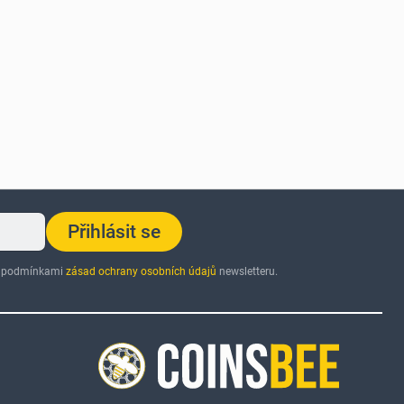
Přihlásit se
 s podmínkami
zásad ochrany osobních údajů
newsletteru.