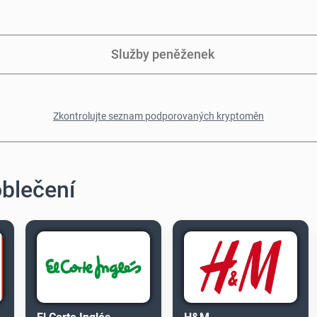
Služby peněženek
Zkontrolujte seznam podporovaných kryptoměn
oblečení