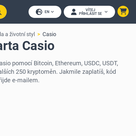
VÍTEJ
EN
PŘIHLÁSIT SE
 a životní styl
Casio
rta Casio
Casio pomocí Bitcoin, Ethereum, USDC, USDT,
alších 250 kryptoměn. Jakmile zaplatíš, kód
řijde e-mailem.