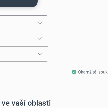
Odhadovaná cena
Okamžitě, sou
ve vaší oblasti