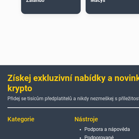
Zalando
Macys
Získej exkluzivní nabídky a novin
krypto
Přidej se tisícům předplatitelů a nikdy nezmeškej s příležitost
Kategorie
Nástroje
Podpora a nápověda
Podporované