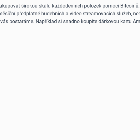
akupovat širokou škálu každodenních položek pomocí Bitcoinů, E
 měsíční předplatné hudebních a video streamovacích služeb, neb
o vás postaráme. Například si snadno koupíte dárkovou kartu Am