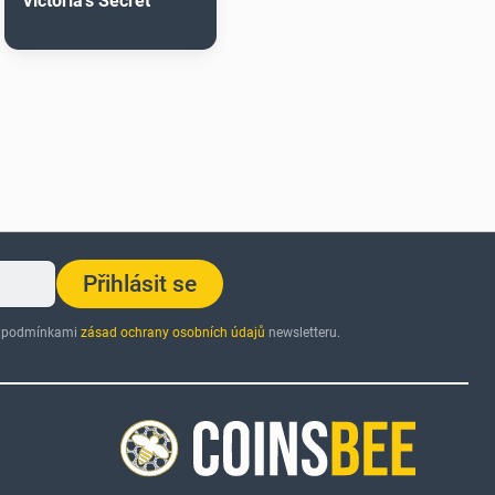
Victoria's Secret
Přihlásit se
 s podmínkami
zásad ochrany osobních údajů
newsletteru.