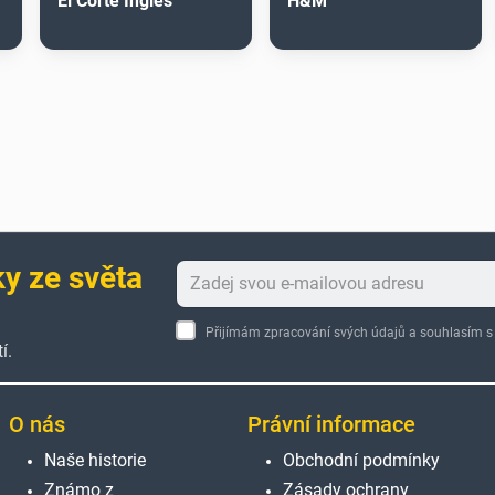
El Corte Inglés
H&M
ky ze světa
Přijímám zpracování svých údajů a souhlasím
í.
O nás
Právní informace
Naše historie
Obchodní podmínky
Známo z
Zásady ochrany