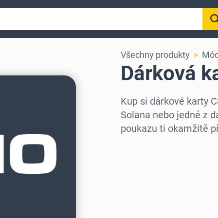
Všechny produkty
Móda
Dárková ka
Kup si dárkové karty 
Solana nebo jedné z d
poukazu ti okamžitě p
Vyberte region
Vyberte částku