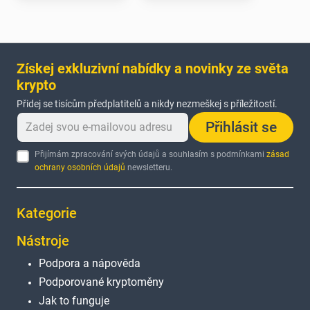
Získej exkluzivní nabídky a novinky ze světa
krypto
Přidej se tisícům předplatitelů a nikdy nezmeškej s příležitostí.
Přihlásit se
Přijímám zpracování svých údajů a souhlasím s podmínkami
zásad
ochrany osobních údajů
newsletteru.
Kategorie
Nástroje
Podpora a nápověda
Podporované kryptoměny
Jak to funguje