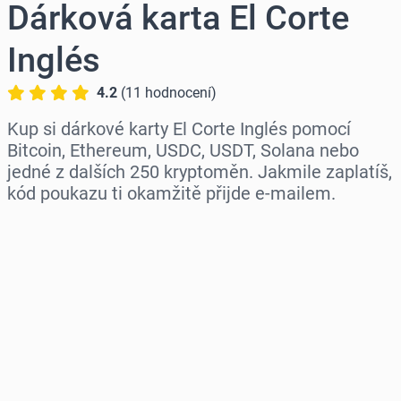
Dárková karta El Corte
Inglés
4.2
(
11
hodnocení
)
Kup si dárkové karty El Corte Inglés pomocí
Bitcoin, Ethereum, USDC, USDT, Solana nebo
jedné z dalších 250 kryptoměn. Jakmile zaplatíš,
kód poukazu ti okamžitě přijde e-mailem.
Vyberte region
Vyberte částku
Odhadovaná cena