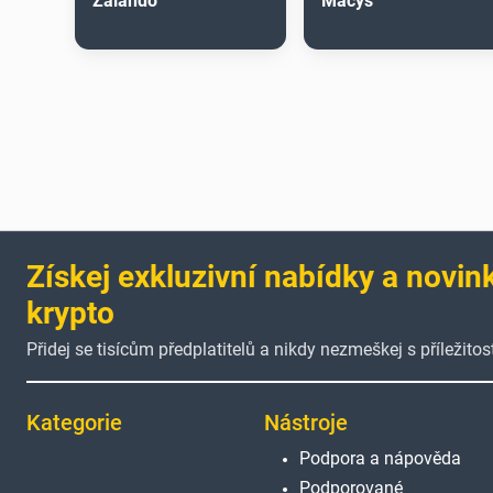
Zalando
Macys
Získej exkluzivní nabídky a novin
krypto
Přidej se tisícům předplatitelů a nikdy nezmeškej s příležitost
Kategorie
Nástroje
Podpora a nápověda
Podporované