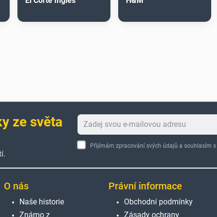
El Corte Inglés
H&M
ky ze světa
Přijímám zpracování svých údajů a souhlasím
í.
O nás
Právní informace
Naše historie
Obchodní podmínky
Známo z
Zásady ochrany