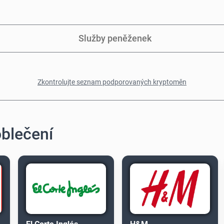
Služby peněženek
Zkontrolujte seznam podporovaných kryptoměn
oblečení