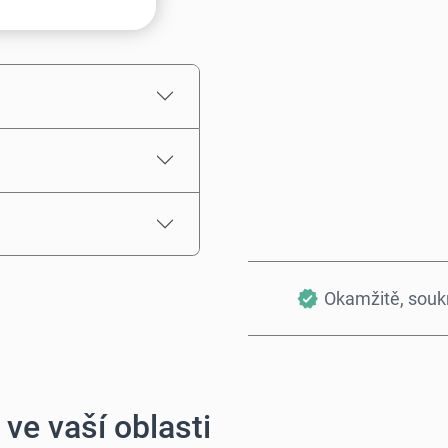
Odhadovaná cena
Okamžitě, sou
ve vaší oblasti