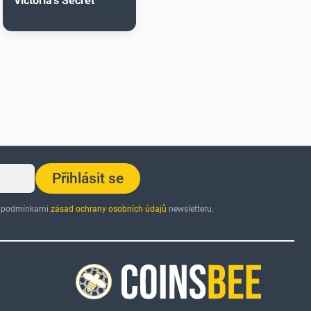
Victoria's Secret
Přihlásit se
 s podmínkami
zásad ochrany osobních údajů
newsletteru.