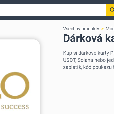
Všechny produkty
Móda
Dárková ka
Kup si dárkové karty 
USDT, Solana nebo jed
zaplatíš, kód poukazu 
Vyberte region
Vyberte částku