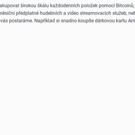
akupovat širokou škálu každodenních položek pomocí Bitcoinů, E
 měsíční předplatné hudebních a video streamovacích služeb, neb
o vás postaráme. Například si snadno koupíte dárkovou kartu Am