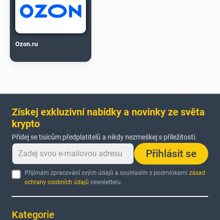
Ozon.ru
Získej exkluzivní nabídky a novinky ze světa
krypto
Přidej se tisícům předplatitelů a nikdy nezmeškej s příležitostí.
Přihlásit se
Přijímám zpracování svých údajů a souhlasím s podmínkami
zásad
ochrany osobních údajů
newsletteru.
Kategorie