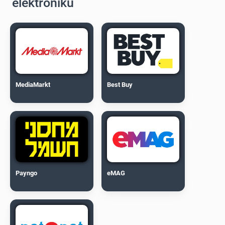
elektroniku
MediaMarkt
Best Buy
Payngo
eMAG