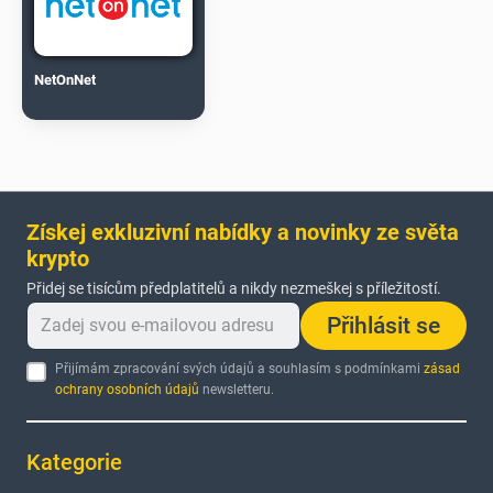
NetOnNet
Získej exkluzivní nabídky a novinky ze světa
krypto
Přidej se tisícům předplatitelů a nikdy nezmeškej s příležitostí.
Přihlásit se
Přijímám zpracování svých údajů a souhlasím s podmínkami
zásad
ochrany osobních údajů
newsletteru.
Kategorie