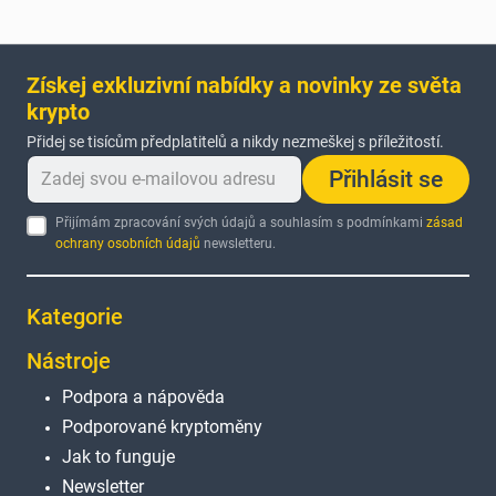
Získej exkluzivní nabídky a novinky ze světa
krypto
Přidej se tisícům předplatitelů a nikdy nezmeškej s příležitostí.
Přihlásit se
Přijímám zpracování svých údajů a souhlasím s podmínkami
zásad
ochrany osobních údajů
newsletteru.
Kategorie
Nástroje
Podpora a nápověda
Podporované kryptoměny
Jak to funguje
Newsletter