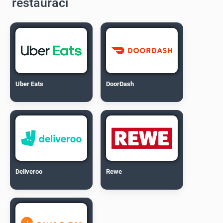
restaurací
Uber Eats
DoorDash
Deliveroo
Rewe