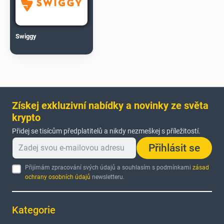
Swiggy
Získej exkluzivní nabídky a novinky ze světa
krypto
Přidej se tisícům předplatitelů a nikdy nezmeškej s příležitostí.
Přihlásit se
Přijímám zpracování svých údajů a souhlasím s podmínkami
zásad
ochrany osobních údajů
newsletteru.
Kategorie