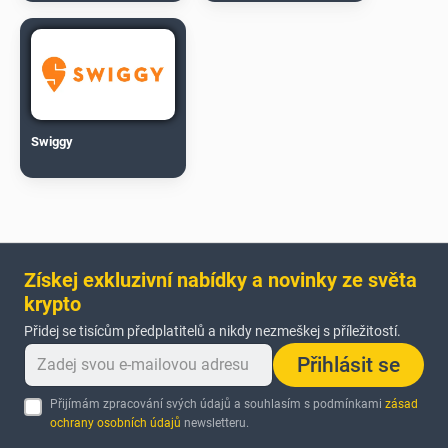
Swiggy
Získej exkluzivní nabídky a novinky ze světa
krypto
Přidej se tisícům předplatitelů a nikdy nezmeškej s příležitostí.
Přihlásit se
Přijímám zpracování svých údajů a souhlasím s podmínkami
zásad
ochrany osobních údajů
newsletteru.