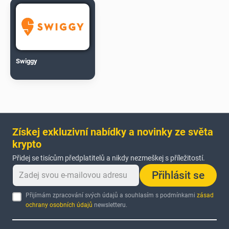
Swiggy
Získej exkluzivní nabídky a novinky ze světa
krypto
Přidej se tisícům předplatitelů a nikdy nezmeškej s příležitostí.
Přihlásit se
Přijímám zpracování svých údajů a souhlasím s podmínkami
zásad
ochrany osobních údajů
newsletteru.