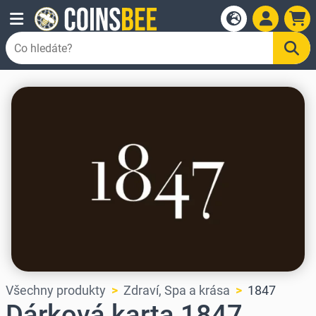
Všechny produkty
Zdraví, Spa a krása
1847
Dárková karta 1847