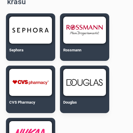
krásu
Sephora
Rossmann
CVS Pharmacy
Douglas