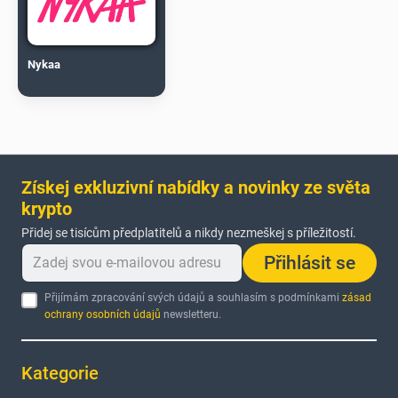
Nykaa
Získej exkluzivní nabídky a novinky ze světa
krypto
Přidej se tisícům předplatitelů a nikdy nezmeškej s příležitostí.
Přihlásit se
Přijímám zpracování svých údajů a souhlasím s podmínkami
zásad
ochrany osobních údajů
newsletteru.
Kategorie