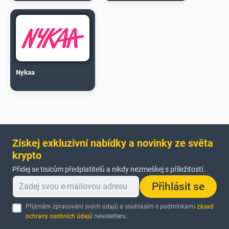
Nykaa
Získej exkluzivní nabídky a novinky ze světa
krypto
Přidej se tisícům předplatitelů a nikdy nezmeškej s příležitostí.
Přihlásit se
Přijímám zpracování svých údajů a souhlasím s podmínkami
zásad
ochrany osobních údajů
newsletteru.