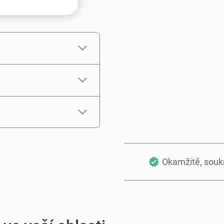
Odhadovaná cena
Okamžitě, sou