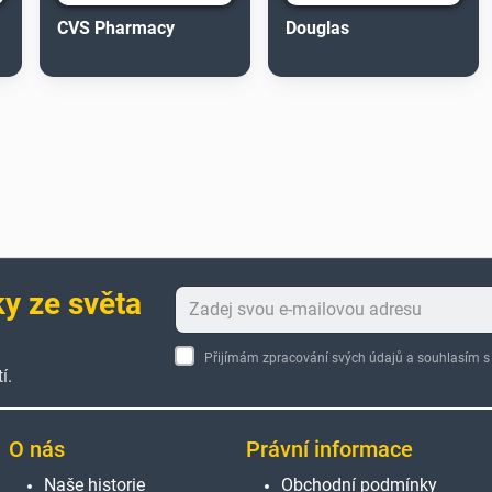
CVS Pharmacy
Douglas
ky ze světa
Přijímám zpracování svých údajů a souhlasím
í.
O nás
Právní informace
Naše historie
Obchodní podmínky