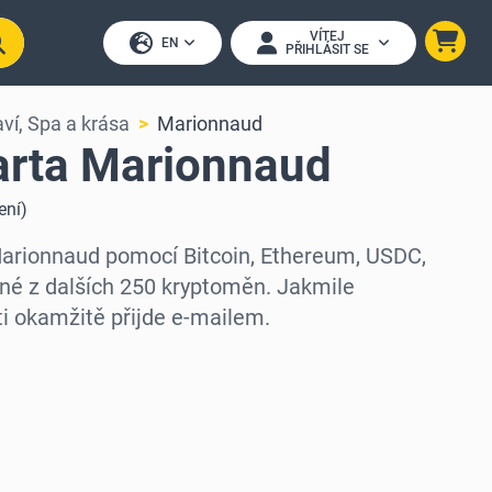
VÍTEJ
EN
PŘIHLÁSIT SE
ví, Spa a krása
Marionnaud
arta Marionnaud
ení
)
Marionnaud pomocí Bitcoin, Ethereum, USDC,
né z dalších 250 kryptoměn. Jakmile
ti okamžitě přijde e-mailem.