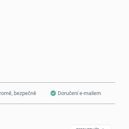
Koupit hned
Přidat do košíku
kromě, bezpečně
Doručení e-mailem