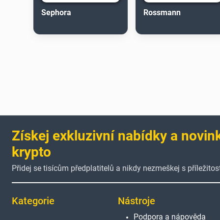
Sephora
Rossmann
Získej exkluzivní nabídky a novin
krypto
Přidej se tisícům předplatitelů a nikdy nezmeškej s příležitost
Kategorie
Nástroje
Podpora a nápověda