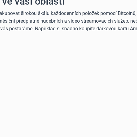
ve vaší oblasti
akupovat širokou škálu každodenních položek pomocí Bitcoinů, E
 měsíční předplatné hudebních a video streamovacích služeb, neb
o vás postaráme. Například si snadno koupíte dárkovou kartu Am