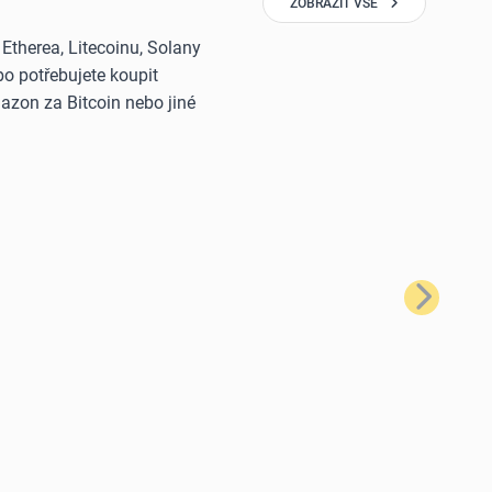
ZOBRAZIT VŠE
therea, Litecoinu, Solany
o potřebujete koupit
azon za Bitcoin nebo jiné
Další