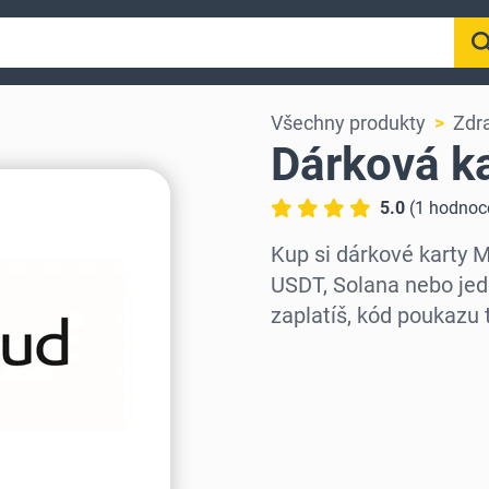
Všechny produkty
Zdra
Dárková k
5.0
(
1
hodnoc
Kup si dárkové karty 
USDT, Solana nebo jed
zaplatíš, kód poukazu 
Vyberte region
Vyberte částku