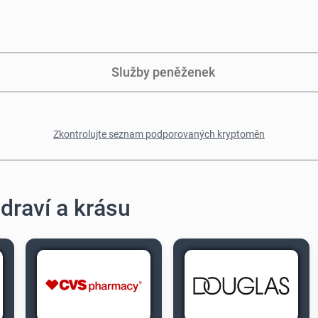
Služby peněženek
Zkontrolujte seznam podporovaných kryptoměn
draví a krásu