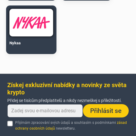
Nykaa
Získej exkluzivní nabídky a novinky ze světa
krypto
Přidej se tisícům předplatitelů a nikdy nezmeškej s příležitostí.
Přihlásit se
Přijímám zpracování svých údajů a souhlasím s podmínkami
zásad
ochrany osobních údajů
newsletteru.