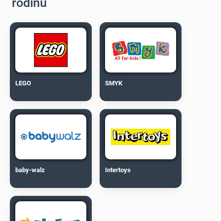
rodinu
LEGO
SMYK
baby-walz
Intertoys