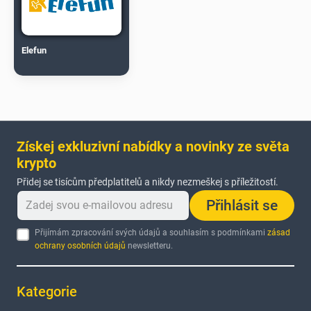
Elefun
Získej exkluzivní nabídky a novinky ze světa
krypto
Přidej se tisícům předplatitelů a nikdy nezmeškej s příležitostí.
Přihlásit se
Přijímám zpracování svých údajů a souhlasím s podmínkami
zásad
ochrany osobních údajů
newsletteru.
Kategorie