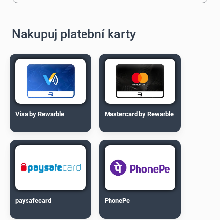
Nakupuj platební karty
Visa by Rewarble
Mastercard by Rewarble
paysafecard
PhonePe