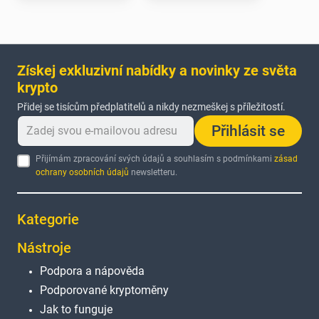
Získej exkluzivní nabídky a novinky ze světa
krypto
Přidej se tisícům předplatitelů a nikdy nezmeškej s příležitostí.
Přihlásit se
Přijímám zpracování svých údajů a souhlasím s podmínkami
zásad
ochrany osobních údajů
newsletteru.
Kategorie
Nástroje
Podpora a nápověda
Podporované kryptoměny
Jak to funguje