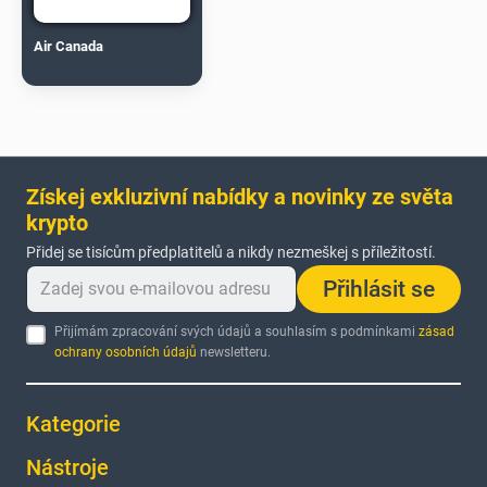
Air Canada
Získej exkluzivní nabídky a novinky ze světa
krypto
Přidej se tisícům předplatitelů a nikdy nezmeškej s příležitostí.
Přihlásit se
Přijímám zpracování svých údajů a souhlasím s podmínkami
zásad
ochrany osobních údajů
newsletteru.
Kategorie
Nástroje