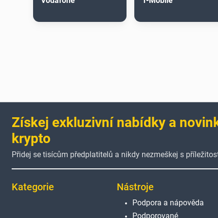
Vodafone
T-Mobile
Získej exkluzivní nabídky a novin
krypto
Přidej se tisícům předplatitelů a nikdy nezmeškej s příležitost
Kategorie
Nástroje
Podpora a nápověda
Podporované