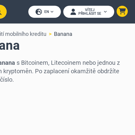
VÍTEJ
EN
PŘIHLÁSIT SE
tí mobilního kreditu
Banana
nana
Banana
s Bitcoinem, Litecoinem nebo jednou z
h kryptoměn. Po zaplacení okamžitě obdržíte
číslo.