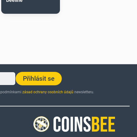
Beeline
Přihlásit se
 s podmínkami
zásad ochrany osobních údajů
newsletteru.