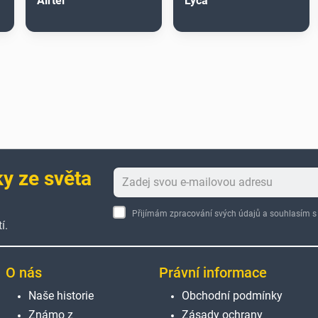
Airtel
Lyca
ky ze světa
Přijímám zpracování svých údajů a souhlasím
í.
O nás
Právní informace
Naše historie
Obchodní podmínky
Známo z
Zásady ochrany