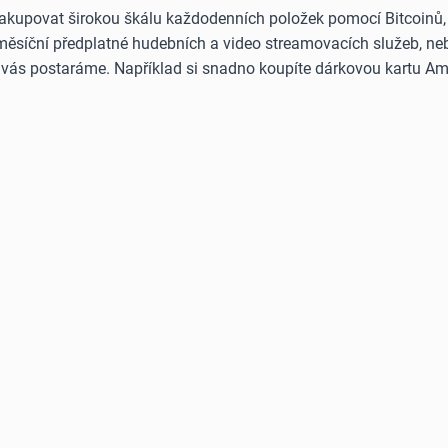
akupovat širokou škálu každodenních položek pomocí Bitcoinů, E
 měsíční předplatné hudebních a video streamovacích služeb, neb
o vás postaráme. Například si snadno koupíte dárkovou kartu Am