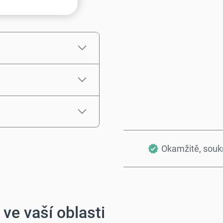
Odhadovaná cena
Okamžitě, sou
ve vaší oblasti