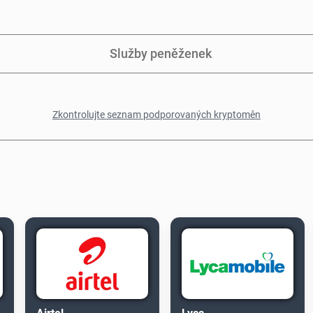
Služby peněženek
Zkontrolujte seznam podporovaných kryptoměn