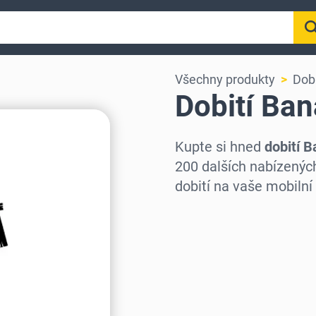
Všechny produkty
Dobi
Dobití Ba
Kupte si hned
dobití 
200 dalších nabízenýc
dobití na vaše mobilní 
Vyberte region
Vyberte částku