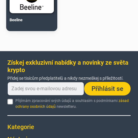
Beeline
Získej exkluzivní nabídky a novinky ze světa
krypto
Přidej se tisícům předplatitelů a nikdy nezmeškej s příležitostí.
Přihlásit se
Přijímám zpracování svých údajů a souhlasím s podmínkami
zásad
ochrany osobních údajů
newsletteru.
Kategorie