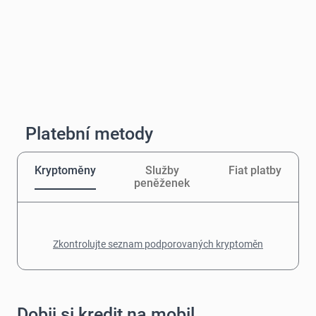
Platební metody
Kryptoměny
Služby
Fiat platby
peněženek
Zkontrolujte seznam podporovaných kryptoměn
Dobij si kredit na mobil