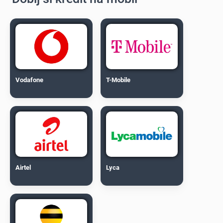
Vodafone
T-Mobile
Airtel
Lyca