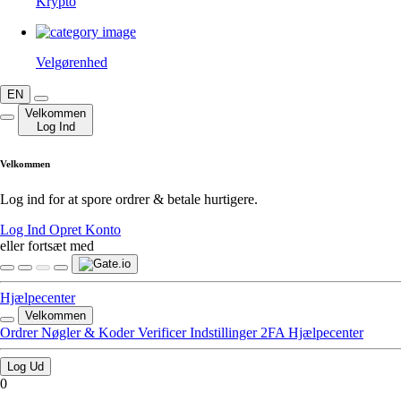
Krypto
Velgørenhed
EN
Velkommen
Log Ind
Velkommen
Log ind for at spore ordrer & betale hurtigere.
Log Ind
Opret Konto
eller fortsæt med
Hjælpecenter
Velkommen
Ordrer
Nøgler & Koder
Verificer
Indstillinger
2FA
Hjælpecenter
Log Ud
0