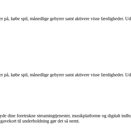
ditter på, købe spil, månedlige gebyrer samt aktivere visse færdigheder.
ditter på, købe spil, månedlige gebyrer samt aktivere visse færdigheder.
de dine foretrukne streamingtjenester, musikplatforme og digitalt indh
gavekort til underholdning gør det så nemt.