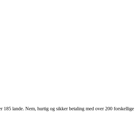
 185 lande. Nem, hurtig og sikker betaling med over 200 forskellige